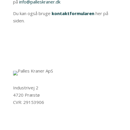
på
info@palleskraner.dk
Du kan også bruge
kontaktformularen
her på
siden.
Industrivej 2
4720 Præstø
CVR: 29153906
Privatlivspolitik
Cookiepolitik